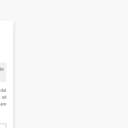
ta
 dal
 ad
lare