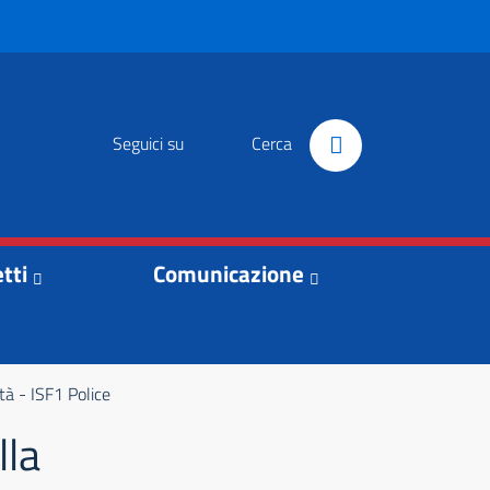
Seguici su
Cerca
tti
Comunicazione
ità - ISF1 Police
lla