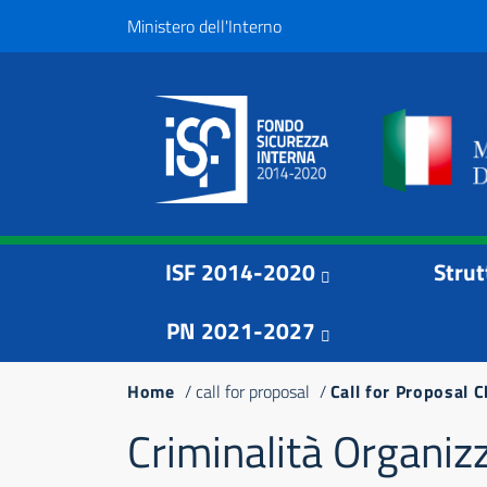
Salta
Top
Ministero dell'Interno
al
Menu
contenuto
principale
Menu principale
Navigazione
ISF 2014-2020
Strut
principale
PN 2021-2027
Briciole
Home
call for proposal
Call for Proposal 
di
Criminalità Organizz
pane