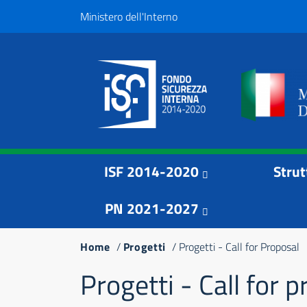
Salta
Top
Ministero dell'Interno
al
Menu
contenuto
principale
Menu principale
Navigazione
ISF 2014-2020
Strut
principale
PN 2021-2027
Briciole
Home
Progetti
Progetti - Call for Proposal
di
Progetti - Call for 
pane