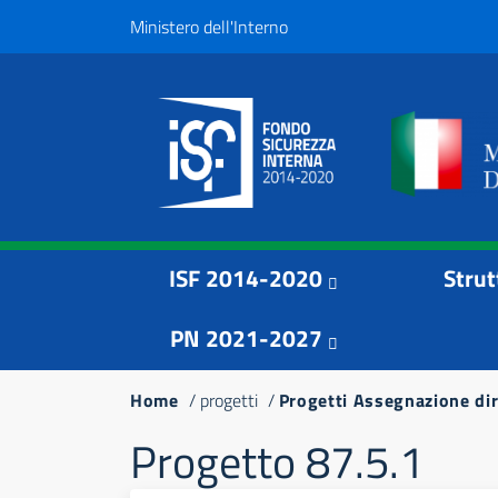
Salta
Top
Ministero dell'Interno
al
Menu
contenuto
principale
Menu principale
Navigazione
ISF 2014-2020
Strut
principale
PN 2021-2027
Briciole
Home
progetti
Progetti Assegnazione dir
di
Progetto 87.5.1
pane