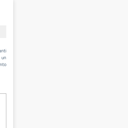
anti
i un
nto