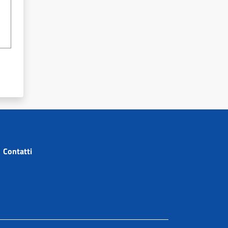
ontatti
Contatti