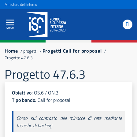
Salta
Top
Ministero dell'Interno
al
Menu
contenuto
principale
Briciole
Home
Progetti Call for proposal
progetti
Progetto 47.6.3
di
Progetto 47.6.3
pane
Obiettivo:
OS.6
/
ON.3
Tipo bando:
Call for proposal
Corso sul contrasto alle minacce di rete mediante
tecniche di hacking