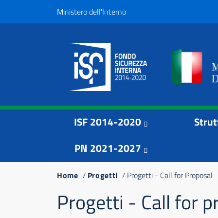
Salta
Top
Ministero dell'Interno
al
Menu
contenuto
principale
Menu principale
Navigazione
ISF 2014-2020
Strut
principale
PN 2021-2027
Briciole
Home
Progetti
Progetti - Call for Proposal
di
Progetti - Call for 
pane