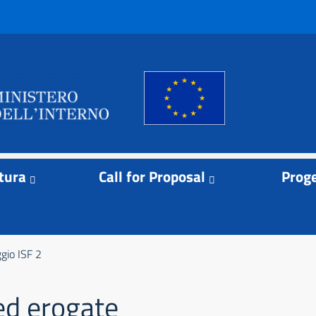
tura
Call for Proposal
Proge
gio ISF 2
ed erogate