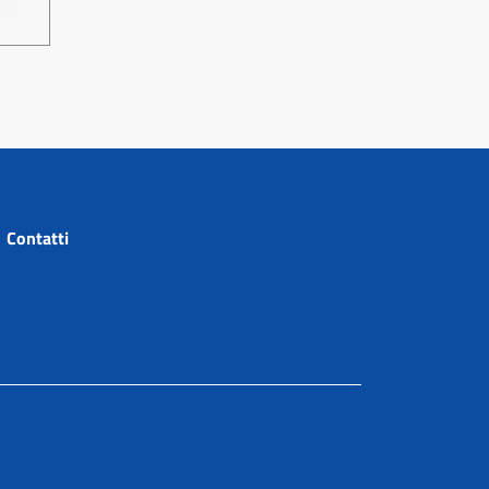
ontatti
Contatti