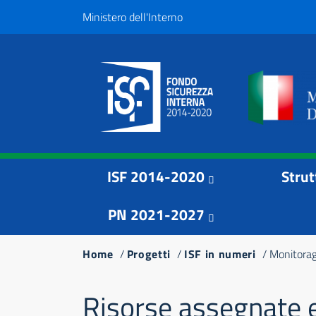
Salta
Top
Ministero dell'Interno
al
Menu
contenuto
principale
Menu principale
Navigazione
ISF 2014-2020
Strut
principale
PN 2021-2027
Briciole
Home
Progetti
ISF in numeri
Monitorag
di
Risorse assegnate 
pane