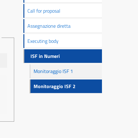
principale
Call for proposal
Assegnazione diretta
Executing body
ISF in Numeri
Monitoraggio ISF 1
Monitoraggio ISF 2